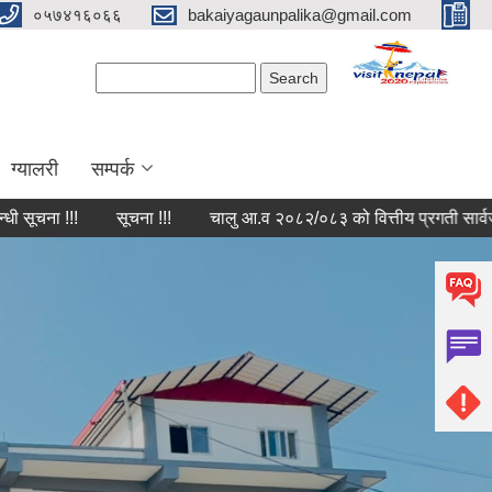
०५७४१६०६६
bakaiyagaunpalika@gmail.com
Search form
Search
ग्यालरी
सम्पर्क
!!
सूचना !!!
चालु आ.व २०८२/०८३ को वित्तीय प्रगती सार्वजनिक सम्बन्