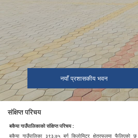
नयाँ प्रशासकीय भवन
संक्षिप्त परिचय
बकैया गाउँपालिकाको संक्षिप्त परिचय :
बकैया गाउँपालिका ३९३‍.७५ बर्ग किलाेमिटर क्षेत्रफलमा फैलिएकाे 