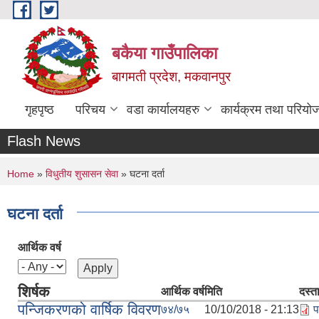
Skip to main content
बकैया गाउँपालिका
बागमती प्रदेश, मकवानपुर
गृहपृष्ठ
परिचय
वडा कार्यालयहरु
कार्यक्रम तथा परियो
Flash News
You are here
Home
»
विधुतीय शुसासन सेवा
» घटना दर्ता
घटना दर्ता
आर्थिक वर्ष
शिर्षक
आर्थिक वर्ष
मिति
दस्त
पन्जिकरणको वार्षिक विवरण
७४/७५
10/10/2018 - 21:13
प