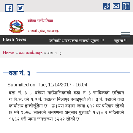
Skip to main content
बकैया गाउँपालिका
बागमती प्रदेश, मकवानपुर
Flash News
कर्मचारि आवश्यकता सम्बन्धी सूचना !!!
सूचना !!!
You are here
Home
»
वडा कार्यालयहरु
» वडा नं. ३
वडा नं. ३
Submitted on:
Tue, 11/14/2017 - 16:04
वडा नं. ३ :- बकैया गाउँपालिकाको वडा नं ३ साबिकको छतिवन
गा.बि.स. को १,२ नं. वडाहरु मिलाएर बनाइएको हो। ३ नं. वडाको वडा
कार्यालय हात्तीसुँडेमा छ। छ।यस वडामा जम्मा ६१९ घर परिवार रहेको
छ भने २०७८ सालको जनगणना अनुसार पुरषको १५९० र महिलाको
१६६२ गरी जम्मा जनसंख्या ३२५२ रहेको छ।