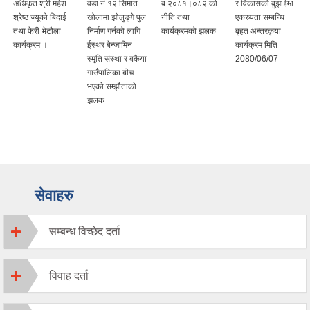
अधिकृत श्री महेश
वडा नं.१२ सिमात
ब २०८१।०८२ को
र विकासको बुझाईमा
श्रेष्ठ ज्यूको बिदाई
खोलामा झोलुङ्गे पुल
नीति तथा
एकरुपता सम्बन्धि
तथा फेरी भेटौला
निर्माण गर्नको लागि
कार्यक्रमको झलक
बृहत अन्तरकृया
कार्यक्रम ।
ईस्थर बेन्जामिन
कार्यक्रम मिति
स्मृति संस्था र बकैया
2080/06/07
गाउँपालिका बीच
भएको सम्झौताको
झलक
सेवाहरु
सम्बन्ध विच्छेद दर्ता
विवाह दर्ता