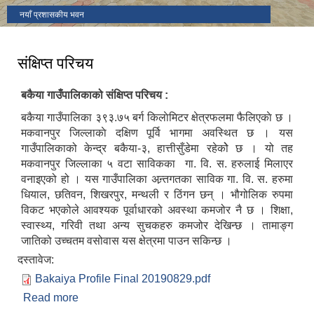
नयाँ प्रशासकीय भवन
संक्षिप्त परिचय
बकैया गाउँपालिकाको संक्षिप्त परिचय :
बकैया गाउँपालिका ३९३‍.७५ बर्ग किलाेमिटर क्षेत्रफलमा फैलिएकाे छ ।
मकवानपुर जिल्लाकाे दक्षिण पूर्वि भागमा अवस्थित छ । यस
गाउँपालिकाको केन्द्र बकैया-३, हात्तीसुँडेमा रहेकोे छ । यो तह
मकवानपुर जिल्लाका ५ वटा साविकका गा. वि. स. हरुलाई मिलाएर
वनाइएको हो । यस गाउँपालिका अन्र्तगतका साविक गा. वि. स. हरुमा
धियाल, छतिवन, शिखरपुर, मन्थली र ठिंगन छन् । भौगोलिक रुपमा
विकट भएकोले आवश्यक पूर्वाधारको अवस्था कमजोर नै छ । शिक्षा,
स्वास्थ्य, गरिवी तथा अन्य सुचकहरु कमजोर देखिन्छ । तामाङ्ग
जातिको उच्चतम वसोवास यस क्षेत्रमा पाउन सकिन्छ ।
दस्तावेज:
Bakaiya Profile Final 20190829.pdf
Read more
about संक्षिप्त परिचय