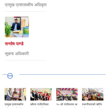
प्रमुख प्रशासकीय अधिकृत
सन्तोष पाण्डे
सूचना अधिकारी
प्रमुख प्रशासकीय
बकैया गाउँपालिका
१० औ गाउँसभामा आ
स्थानीयताको खोजि