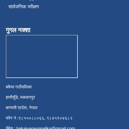
सार्वजनिक परीक्षण
गुगल नक्शा
बकैया गाउँपालिका
हात्तीसुँडे, मकवानपुर
बागमती प्रदेश, नेपाल
फोन नं :९८५५०८८०६६, ९८४५९०४६८२
ईमेल :
bakaiyagaunpalika@gmail.com
,