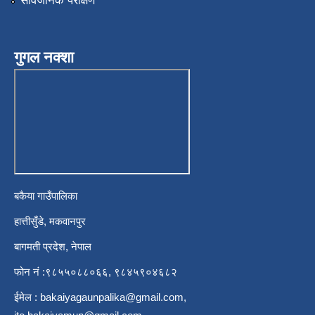
सार्वजनिक परीक्षण
गुगल नक्शा
बकैया गाउँपालिका
हात्तीसुँडे, मकवानपुर
बागमती प्रदेश, नेपाल
फोन नं :९८५५०८८०६६, ९८४५९०४६८२
ईमेल :
bakaiyagaunpalika@gmail.com
,