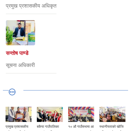
प्रमुख प्रशासकीय अधिकृत
सन्तोष पाण्डे
सूचना अधिकारी
प्रमुख प्रशासकीय
बकैया गाउँपालिका
१० औ गाउँसभामा आ
स्थानीयताको खोजि