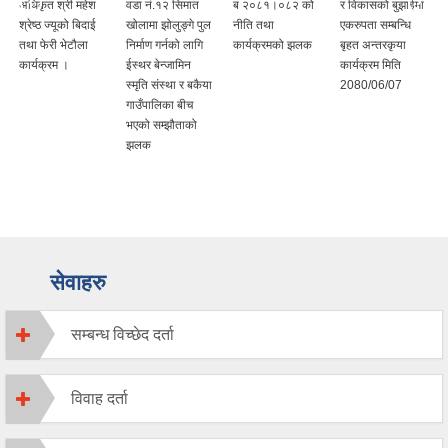
अधिकृत श्री महेश
वडा नं.१२ सिमात
ब २०८१।०८२ को
र विकासको बुझाईमा
श्रेष्ठ ज्यूको बिदाई
खोलामा झोलुङ्गे पुल
नीति तथा
एकरुपता सम्बन्धि
तथा फेरी भेटौला
निर्माण गर्नको लागि
कार्यक्रमको झलक
बृहत अन्तरकृया
कार्यक्रम ।
ईस्थर बेन्जामिन
कार्यक्रम मिति
स्मृति संस्था र बकैया
2080/06/07
गाउँपालिका बीच
भएको सम्झौताको
झलक
सेवाहरु
सम्बन्ध विच्छेद दर्ता
विवाह दर्ता