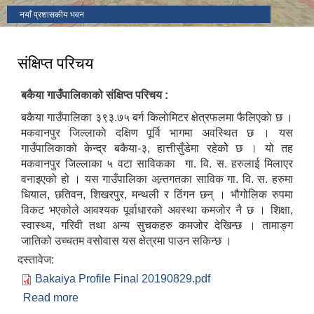
नयाँ प्रशासकीय भवन
संक्षिप्त परिचय
बकैया गाउँपालिकाको संक्षिप्त परिचय :
बकैया गाउँपालिका ३९३‍.७५ बर्ग किलाेमिटर क्षेत्रफलमा फैलिएकाे छ ।
मकवानपुर जिल्लाकाे दक्षिण पूर्वि भागमा अवस्थित छ । यस
गाउँपालिकाको केन्द्र बकैया-३, हात्तीसुँडेमा रहेकोे छ । यो तह
मकवानपुर जिल्लाका ५ वटा साविकका गा. वि. स. हरुलाई मिलाएर
वनाइएको हो । यस गाउँपालिका अन्र्तगतका साविक गा. वि. स. हरुमा
धियाल, छतिवन, शिखरपुर, मन्थली र ठिंगन छन् । भौगोलिक रुपमा
विकट भएकोले आवश्यक पूर्वाधारको अवस्था कमजोर नै छ । शिक्षा,
स्वास्थ्य, गरिवी तथा अन्य सुचकहरु कमजोर देखिन्छ । तामाङ्ग
जातिको उच्चतम वसोवास यस क्षेत्रमा पाउन सकिन्छ ।
दस्तावेज:
Bakaiya Profile Final 20190829.pdf
Read more
about संक्षिप्त परिचय