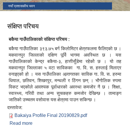
नयाँ प्रशासकीय भवन
संक्षिप्त परिचय
बकैया गाउँपालिकाको संक्षिप्त परिचय :
बकैया गाउँपालिका ३९३‍.७५ बर्ग किलाेमिटर क्षेत्रफलमा फैलिएकाे छ ।
मकवानपुर जिल्लाकाे दक्षिण पूर्वि भागमा अवस्थित छ । यस
गाउँपालिकाको केन्द्र बकैया-३, हात्तीसुँडेमा रहेकोे छ । यो तह
मकवानपुर जिल्लाका ५ वटा साविकका गा. वि. स. हरुलाई मिलाएर
वनाइएको हो । यस गाउँपालिका अन्र्तगतका साविक गा. वि. स. हरुमा
धियाल, छतिवन, शिखरपुर, मन्थली र ठिंगन छन् । भौगोलिक रुपमा
विकट भएकोले आवश्यक पूर्वाधारको अवस्था कमजोर नै छ । शिक्षा,
स्वास्थ्य, गरिवी तथा अन्य सुचकहरु कमजोर देखिन्छ । तामाङ्ग
जातिको उच्चतम वसोवास यस क्षेत्रमा पाउन सकिन्छ ।
दस्तावेज:
Bakaiya Profile Final 20190829.pdf
Read more
about संक्षिप्त परिचय