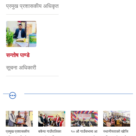
प्रमुख प्रशासकीय अधिकृत
सन्तोष पाण्डे
सूचना अधिकारी
प्रमुख प्रशासकीय
बकैया गाउँपालिका
१० औ गाउँसभामा आ
स्थानीयताको खोजि