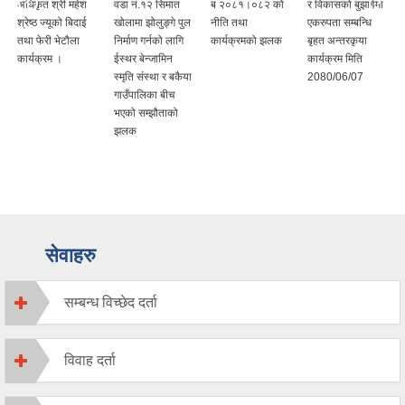
अधिकृत श्री महेश
वडा नं.१२ सिमात
ब २०८१।०८२ को
र विकासको बुझाईमा
श्रेष्ठ ज्यूको बिदाई
खोलामा झोलुङ्गे पुल
नीति तथा
एकरुपता सम्बन्धि
तथा फेरी भेटौला
निर्माण गर्नको लागि
कार्यक्रमको झलक
बृहत अन्तरकृया
कार्यक्रम ।
ईस्थर बेन्जामिन
कार्यक्रम मिति
स्मृति संस्था र बकैया
2080/06/07
गाउँपालिका बीच
भएको सम्झौताको
झलक
सेवाहरु
सम्बन्ध विच्छेद दर्ता
विवाह दर्ता