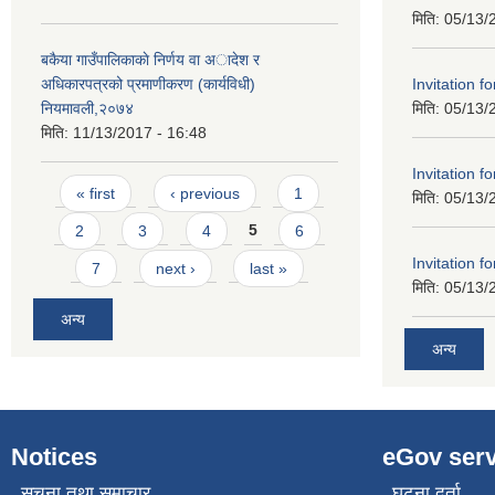
मिति:
05/13/
बकैया गाउँपालिकाकाे निर्णय वा अादेश र
Invitation f
अधिकारपत्रको प्रमाणीकरण (कार्यविधी)
मिति:
05/13/
नियमावली,२०७४
मिति:
11/13/2017 - 16:48
Invitation f
Pages
« first
‹ previous
1
मिति:
05/13/
2
3
4
5
6
Invitation f
7
next ›
last »
मिति:
05/13/
अन्य
अन्य
Notices
eGov serv
सूचना तथा समाचार
घटना दर्ता